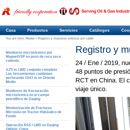
Casa
Productos
Servicios
Catálogos
Coo
You are here:
Home
>
Registro y muestreo exitosos por cable
Registro y m
Monitoreo microsísmico por
MagnetVSP en pozo de roca seca
caliente.
24 / Ene / 2019, nu
4.75 in. LWD conjunto completo
48 puntos de presi
Las herramientas continúan
perforando 1043 m en Oriente
RCT en China. El c
Medio
viaje único.
Monitoreo de fracturación
microsísmica en el campo
petrolífero de Daqing
Monitorización de Fracturas
Microsíscon Tractor Hidráulico de
Fondo
Operación RSS / LWD en Daqing
Oilfield, China