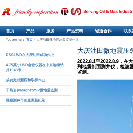
首页
产品
服务
产品资料
诚邀合作
联系
You are here:
首页
>
大庆油田微地震压裂监测作业
大庆油田微地震压
RSS/LWD在大庆油田成功作业
2022.8.1
至
2022.8.9
，在大
4.75英寸LWD全套仪器在中东连续钻
列地震剖面测井仪，检波
井1043米
监测。
成功完成测压和取样作业
干热岩井MagnetVSP微地震监测
裸眼测井再创亚洲新纪录