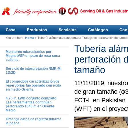
Casa
Productos
Servicios
Catálogos
Coo
You are here:
Home
>
Tubería alámbrica transportada Trabajo de perforación de pared
Tubería alám
Monitoreo microsísmico por
MagnetVSP en pozo de roca seca
perforación 
caliente.
tamaño
Servicio de interpretación NMR-M
1D/2D
El comprobde caracterización de
11/11/2019, nuestro
reservorios fue operado con éxito
en medio Oriente.
de gran tamaño (φ3
4.75 in. LWD conjunto completo
FCT-L en Pakistán.
Las herramientas continúan
perforando 1043 m en Oriente
(WFT) en el proyect
Medio
Obtenga datos de registro durante
la pesca